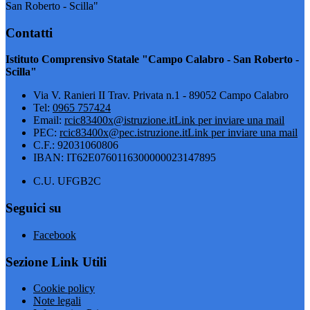
San Roberto - Scilla"
Contatti
Istituto Comprensivo Statale "Campo Calabro - San Roberto -
Scilla"
Via V. Ranieri II Trav. Privata n.1 - 89052 Campo Calabro
Tel:
0965 757424
Email:
rcic83400x@istruzione.it
Link per inviare una mail
PEC:
rcic83400x@pec.istruzione.it
Link per inviare una mail
C.F.: 92031060806
IBAN: IT62E0760116300000023147895
C.U. UFGB2C
Seguici su
Facebook
Sezione Link Utili
Cookie policy
Note legali