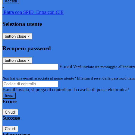
-
Entra con SPID
Entra con CIE
Seleziona utente
button close
×
Recupero password
button close
×
E-mail
Verrà inviato un messaggio all'indirizz
Non hai una e-mail associata al nome utente? Effettua il reset della password tram
E-mail inviata, si prega di controllare la casella di posta elettronica!
Errore
Chiudi
Successo
Chiudi
Informazione