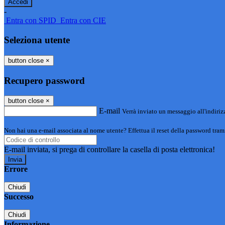
-
Entra con SPID
Entra con CIE
Seleziona utente
button close
×
Recupero password
button close
×
E-mail
Verrà inviato un messaggio all'indirizz
Non hai una e-mail associata al nome utente? Effettua il reset della password tram
E-mail inviata, si prega di controllare la casella di posta elettronica!
Errore
Chiudi
Successo
Chiudi
Informazione