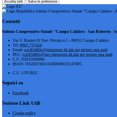
Accetta tutti
Salva le preferenze
Istituto Comprensivo Statale "Campo Calabro - S
Contatti
Istituto Comprensivo Statale "Campo Calabro - San Roberto - Sc
Via V. Ranieri II Trav. Privata n.1 - 89052 Campo Calabro
Tel:
0965 757424
Email:
rcic83400x@istruzione.it
Link per inviare una mail
PEC:
rcic83400x@pec.istruzione.it
Link per inviare una mail
C.F.: 92031060806
IBAN: IT62E0760116300000023147895
C.U. UFGB2C
Seguici su
Facebook
Sezione Link Utili
Cookie policy