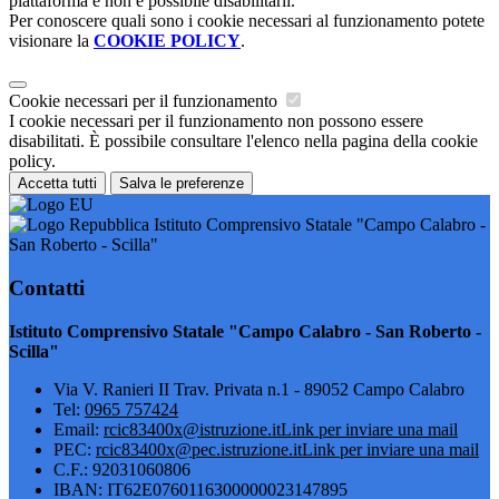
piattaforma e non è possibile disabilitarli.
Per conoscere quali sono i cookie necessari al funzionamento potete
visionare la
COOKIE POLICY
.
Cookie necessari per il funzionamento
I cookie necessari per il funzionamento non possono essere
disabilitati. È possibile consultare l'elenco nella pagina della cookie
policy.
Accetta tutti
Salva le preferenze
Istituto Comprensivo Statale "Campo Calabro -
San Roberto - Scilla"
Contatti
Istituto Comprensivo Statale "Campo Calabro - San Roberto -
Scilla"
Via V. Ranieri II Trav. Privata n.1 - 89052 Campo Calabro
Tel:
0965 757424
Email:
rcic83400x@istruzione.it
Link per inviare una mail
PEC:
rcic83400x@pec.istruzione.it
Link per inviare una mail
C.F.: 92031060806
IBAN: IT62E0760116300000023147895