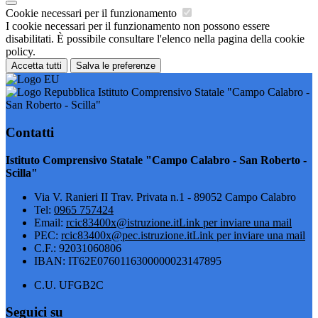
Cookie necessari per il funzionamento
I cookie necessari per il funzionamento non possono essere
disabilitati. È possibile consultare l'elenco nella pagina della cookie
policy.
Accetta tutti
Salva le preferenze
Istituto Comprensivo Statale "Campo Calabro -
San Roberto - Scilla"
Contatti
Istituto Comprensivo Statale "Campo Calabro - San Roberto -
Scilla"
Via V. Ranieri II Trav. Privata n.1 - 89052 Campo Calabro
Tel:
0965 757424
Email:
rcic83400x@istruzione.it
Link per inviare una mail
PEC:
rcic83400x@pec.istruzione.it
Link per inviare una mail
C.F.: 92031060806
IBAN: IT62E0760116300000023147895
C.U. UFGB2C
Seguici su