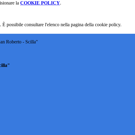
isionare la
COOKIE POLICY
.
 È possibile consultare l'elenco nella pagina della cookie policy.
an Roberto - Scilla"
illa"