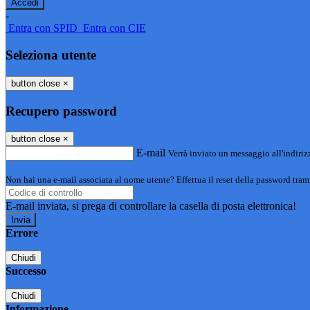
-
Entra con SPID
Entra con CIE
Seleziona utente
button close
×
Recupero password
button close
×
E-mail
Verrà inviato un messaggio all'indirizz
Non hai una e-mail associata al nome utente? Effettua il reset della password tram
E-mail inviata, si prega di controllare la casella di posta elettronica!
Errore
Chiudi
Successo
Chiudi
Informazione