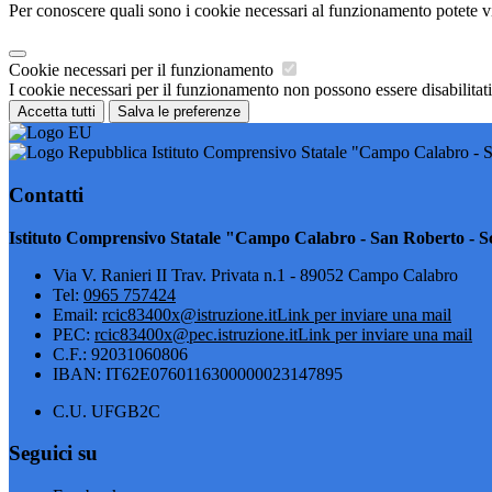
Per conoscere quali sono i cookie necessari al funzionamento potete v
Cookie necessari per il funzionamento
I cookie necessari per il funzionamento non possono essere disabilitati.
Accetta tutti
Salva le preferenze
Istituto Comprensivo Statale "Campo Calabro - S
Contatti
Istituto Comprensivo Statale "Campo Calabro - San Roberto - Sc
Via V. Ranieri II Trav. Privata n.1 - 89052 Campo Calabro
Tel:
0965 757424
Email:
rcic83400x@istruzione.it
Link per inviare una mail
PEC:
rcic83400x@pec.istruzione.it
Link per inviare una mail
C.F.: 92031060806
IBAN: IT62E0760116300000023147895
C.U. UFGB2C
Seguici su