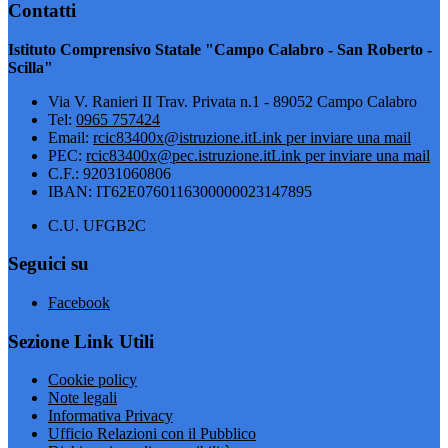
Contatti
Istituto Comprensivo Statale "Campo Calabro - San Roberto -
Scilla"
Via V. Ranieri II Trav. Privata n.1 - 89052 Campo Calabro
Tel:
0965 757424
Email:
rcic83400x@istruzione.it
Link per inviare una mail
PEC:
rcic83400x@pec.istruzione.it
Link per inviare una mail
C.F.: 92031060806
IBAN: IT62E0760116300000023147895
C.U. UFGB2C
Seguici su
Facebook
Sezione Link Utili
Cookie policy
Note legali
Informativa Privacy
Ufficio Relazioni con il Pubblico