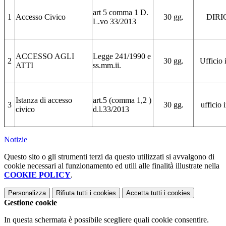
art 5 comma 1 D.
1
Accesso Civico
30 gg.
DIR
L.vo 33/2013
ACCESSO AGLI
Legge 241/1990 e
2
30 gg.
Ufficio 
ATTI
ss.mm.ii.
Istanza di accesso
art.5 (comma 1,2 )
3
30 gg.
ufficio 
civico
d.l.33/2013
Notizie
Questo sito o gli strumenti terzi da questo utilizzati si avvalgono di
cookie necessari al funzionamento ed utili alle finalità illustrate nella
COOKIE POLICY
.
Personalizza
Rifiuta tutti
i cookies
Accetta tutti
i cookies
Gestione cookie
In questa schermata è possibile scegliere quali cookie consentire.