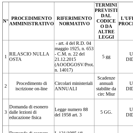
TERMINI
PREVISTI
DAL
PROCEDIMENTO
RIFERIMENTO
L'UF
N°
CODICE
AMMINISTRATIVO
NORMATIVO
PROC
O DA
ALTRE
LEGGI
- art. 4 del R.D. 04
maggio 1925, n. 653
RILASCIO NULLA
- C.M. n. 22 del
U
1
5 gg
OSTA
21.12.2015
DI
(AOODGOSV/Prot.
n. 14017)
Scadenze
Procedimento di
Circolari ministeriali
annuali
U
2
iscrizione on-line
ANNUALI
stabilite da
DI
circ Miur
Domanda di esonero
Legge numero 88
U
3
dalle lezioni di
5 GG.
del 1958 art. 3
DI
educazione fisica