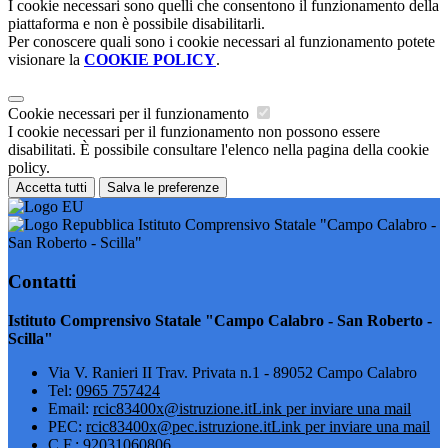
I cookie necessari sono quelli che consentono il funzionamento della
piattaforma e non è possibile disabilitarli.
Per conoscere quali sono i cookie necessari al funzionamento potete
visionare la
COOKIE POLICY
.
Cookie necessari per il funzionamento
I cookie necessari per il funzionamento non possono essere
disabilitati. È possibile consultare l'elenco nella pagina della cookie
policy.
Accetta tutti
Salva le preferenze
Istituto Comprensivo Statale "Campo Calabro -
San Roberto - Scilla"
Contatti
Istituto Comprensivo Statale "Campo Calabro - San Roberto -
Scilla"
Via V. Ranieri II Trav. Privata n.1 - 89052 Campo Calabro
Tel:
0965 757424
Email:
rcic83400x@istruzione.it
Link per inviare una mail
PEC:
rcic83400x@pec.istruzione.it
Link per inviare una mail
C.F.: 92031060806