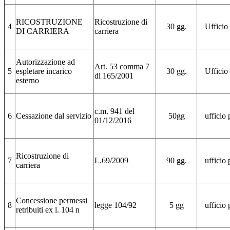
RICOSTRUZIONE
Ricostruzione di
4
30 gg.
Ufficio
DI CARRIERA
carriera
Autorizzazione ad
Art. 53 comma 7
5
espletare incarico
30 gg.
Ufficio
dl 165/2001
esterno
c.m. 941 del
6
Cessazione dal servizio
50gg
ufficio 
01/12/2016
Ricostruzione di
7
L.69/2009
90 gg.
ufficio 
carriera
Concessione permessi
8
legge 104/92
5 gg
ufficio 
retribuiti ex l. 104 n