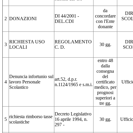
da
DI
DI 44/2001 -
concordare
2
DONAZIONI
SCOL
DEL.CDI
con l'Ente
donante
RICHIESTA USO
REGOLAMENTO
DI
3
30 gg.
LOCALI
C. D.
SCO
entro 48
dalla
consegna
Denuncia infortunio sul
del
art.52, d.p.r.
4
lavoro Personale
certificato
Uffici
n.1124/1965 e s.m.i.
Scolastico
medico, per
prognosi
superiori a
tre gg.
Decreto Legislativo
richiesta rimborso tasse
5
16 aprile 1994, n.
30 gg.
Uffici
scolastiche
297 -