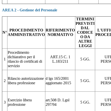
AREA 2 - Gestione del Personale
TERMINI
PREVISTI
DAL
PROCEDIMENTO
RIFERIMENTO
L'UFF
N°
CODICE
AMMINISTRATIVO
NORMATIVO
PROCE
O DA
ALTRE
LEGGI
Procedimento
dichiarativo per il
ART.15 C. 1
UF
1
5 GG.
rilascio di certificati di
L.183/211
PERS
servizio
Rilascio autorizzazione
d lgs 165/2001
UF
2
5 GG.
libera professione
aggiornato 2015
PERS
Esercizio libera
art.508 D. Lgsl
UF
3
5 GG.
professione
297/94
PERS