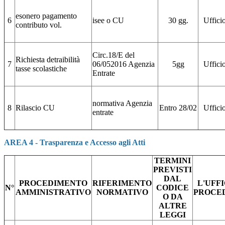
esonero pagamento
6
isee o CU
30 gg.
Uffici
contributo vol.
Circ.18/E del
Richiesta detraibilità
7
06/052016 Agenzia
5gg
Uffici
tasse scolastiche
Entrate
normativa Agenzia
8
Rilascio CU
Entro 28/02
Uffici
entrate
AREA 4 - Trasparenza e Accesso agli Atti
TERMINI
PREVISTI
DAL
PROCEDIMENTO
RIFERIMENTO
L'UFF
N°
CODICE
AMMINISTRATIVO
NORMATIVO
PROCE
O DA
ALTRE
LEGGI