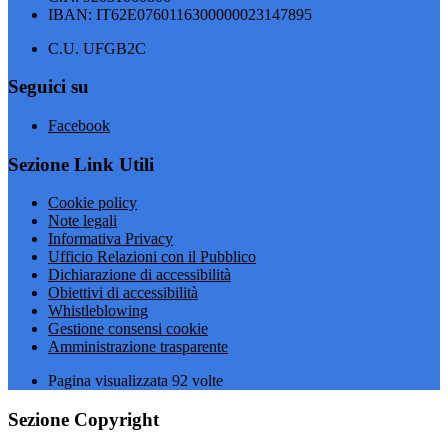
IBAN: IT62E0760116300000023147895
C.U. UFGB2C
Seguici su
Facebook
Sezione Link Utili
Cookie policy
Note legali
Informativa Privacy
Ufficio Relazioni con il Pubblico
Dichiarazione di accessibilità
Obiettivi di accessibilità
Whistleblowing
Gestione consensi cookie
Amministrazione trasparente
Pagina visualizzata
92
volte
Sezione Copyright