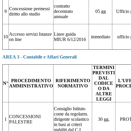
contratto
Concessione permessi
9
decentrato
05 gg
Ufficio 
diritto allo studio
annuale
Accesso servizi Istanze
Linee guida
10
immediato
ufficio
on line
MIUR 6/12/2016
AREA 3 - Contabile e Affari Generali
TERMINI
PREVISTI
DAL
PROCEDIMENTO
RIFERIMENTO
L'UF
N°
CODICE
AMMINISTRATIVO
NORMATIVO
PROC
O DA
ALTRE
LEGGI
Consiglio Istituto
come da regolarm.
CONCESSIONI
1
dirigente scolastico
30 gg.
PRO
PALESTRE
in basi ai criteri
stabiliti dal C.I