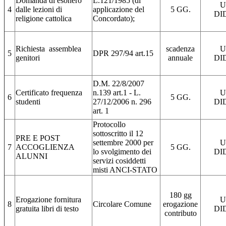
Domanda di esonero
L.121/1985 (di
U
4
dalle lezioni di
applicazione del
5 GG.
DI
religione cattolica
Concordato);
Richiesta
assemblea
scadenza
U
5
DPR 297/94 art.15
genitori
annuale
DI
D.M. 22/8/2007
Certificato frequenza
n.139 art.1 - L.
U
6
5 GG.
studenti
27/12/2006 n. 296
DI
art. 1
Protocollo
sottoscritto il 12
PRE E POST
settembre 2000 per
U
7
ACCOGLIENZA
5 GG.
lo svolgimento dei
DI
ALUNNI
servizi cosiddetti
misti ANCI-STATO
180 gg
Erogazione fornitura
U
8
Circolare Comune
erogazione
gratuita libri di testo
DI
contributo