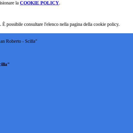
isionare la
COOKIE POLICY
.
 È possibile consultare l'elenco nella pagina della cookie policy.
an Roberto - Scilla"
illa"