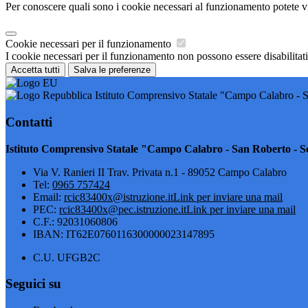
Per conoscere quali sono i cookie necessari al funzionamento potete v
Cookie necessari per il funzionamento
I cookie necessari per il funzionamento non possono essere disabilitati.
Accetta tutti
Salva le preferenze
Istituto Comprensivo Statale "Campo Calabro - S
Contatti
Istituto Comprensivo Statale "Campo Calabro - San Roberto - Sc
Via V. Ranieri II Trav. Privata n.1 - 89052 Campo Calabro
Tel:
0965 757424
Email:
rcic83400x@istruzione.it
Link per inviare una mail
PEC:
rcic83400x@pec.istruzione.it
Link per inviare una mail
C.F.: 92031060806
IBAN: IT62E0760116300000023147895
C.U. UFGB2C
Seguici su