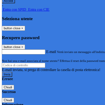
-
Entra con SPID
Entra con CIE
Seleziona utente
button close
×
Recupero password
button close
×
E-mail
Verrà inviato un messaggio all'indirizz
Non hai una e-mail associata al nome utente? Effettua il reset della password tram
E-mail inviata, si prega di controllare la casella di posta elettronica!
Errore
Chiudi
Successo
Chiudi
Informazione