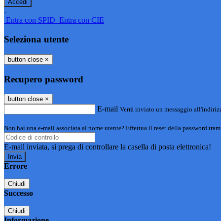
-
Entra con SPID
Entra con CIE
Seleziona utente
button close
×
Recupero password
button close
×
E-mail
Verrà inviato un messaggio all'indirizz
Non hai una e-mail associata al nome utente? Effettua il reset della password tram
E-mail inviata, si prega di controllare la casella di posta elettronica!
Errore
Chiudi
Successo
Chiudi
Informazione