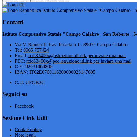
Istituto Comprensivo Statale "Campo Calabro - S
Contatti
Istituto Comprensivo Statale "Campo Calabro - San Roberto - Sc
Via V. Ranieri II Trav. Privata n.1 - 89052 Campo Calabro
Tel:
0965 757424
Email:
rcic83400x@istruzione.it
Link per inviare una mail
PEC:
rcic83400x@pec.istruzione.it
Link per inviare una mail
C.F.: 92031060806
IBAN: IT62E0760116300000023147895
C.U. UFGB2C
Seguici su
Facebook
Sezione Link Utili
Cookie policy
Note legali