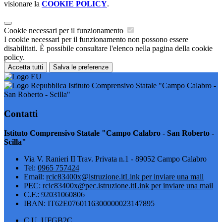
visionare la
COOKIE POLICY
.
Cookie necessari per il funzionamento
I cookie necessari per il funzionamento non possono essere
disabilitati. È possibile consultare l'elenco nella pagina della cookie
policy.
Accetta tutti
Salva le preferenze
Istituto Comprensivo Statale "Campo Calabro -
San Roberto - Scilla"
Contatti
Istituto Comprensivo Statale "Campo Calabro - San Roberto -
Scilla"
Via V. Ranieri II Trav. Privata n.1 - 89052 Campo Calabro
Tel:
0965 757424
Email:
rcic83400x@istruzione.it
Link per inviare una mail
PEC:
rcic83400x@pec.istruzione.it
Link per inviare una mail
C.F.: 92031060806
IBAN: IT62E0760116300000023147895
C.U. UFGB2C