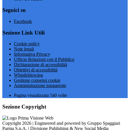
Seguici su
Facebook
Sezione Link Utili
Cookie policy
Note legali
Informativa Privacy
Ufficio Relazioni con il Pubblico
Dichiarazione di accessibilità
Obiettivi di accessibilità
Whistleblowing
Gestione consensi cookie
Amministrazione trasparente
Pagina visualizzata
540
volte
Sezione Copyright
Copyright 2026 | Engineered and powered by Gruppo Spaggiari
Parma S.p.A. | Divisione Publishing & New Social Media