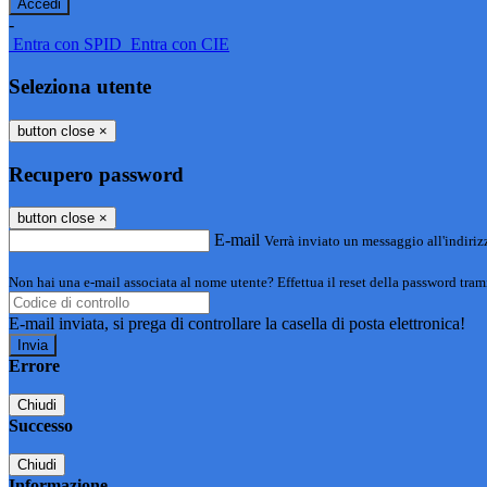
-
Entra con SPID
Entra con CIE
Seleziona utente
button close
×
Recupero password
button close
×
E-mail
Verrà inviato un messaggio all'indirizz
Non hai una e-mail associata al nome utente? Effettua il reset della password tram
E-mail inviata, si prega di controllare la casella di posta elettronica!
Errore
Chiudi
Successo
Chiudi
Informazione