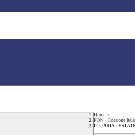
Home
>
PON - Coesione Itali
I.C. PIRIA - ESTATE