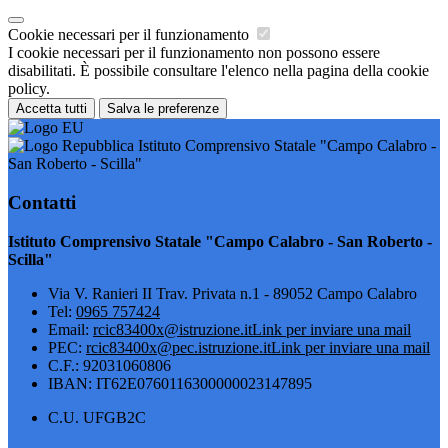
Cookie necessari per il funzionamento
I cookie necessari per il funzionamento non possono essere
disabilitati. È possibile consultare l'elenco nella pagina della cookie
policy.
Accetta tutti
Salva le preferenze
Istituto Comprensivo Statale "Campo Calabro -
San Roberto - Scilla"
Contatti
Istituto Comprensivo Statale "Campo Calabro - San Roberto -
Scilla"
Via V. Ranieri II Trav. Privata n.1 - 89052 Campo Calabro
Tel:
0965 757424
Email:
rcic83400x@istruzione.it
Link per inviare una mail
PEC:
rcic83400x@pec.istruzione.it
Link per inviare una mail
C.F.: 92031060806
IBAN: IT62E0760116300000023147895
C.U. UFGB2C