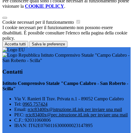
Per conoscere quali sono i cookie necessari al funzionamento potete
visionare la
COOKIE POLICY
.
Cookie necessari per il funzionamento
I cookie necessari per il funzionamento non possono essere
disabilitati. È possibile consultare l'elenco nella pagina della cookie
policy.
Accetta tutti
Salva le preferenze
Istituto Comprensivo Statale "Campo Calabro -
San Roberto - Scilla"
Contatti
Istituto Comprensivo Statale "Campo Calabro - San Roberto -
Scilla"
Via V. Ranieri II Trav. Privata n.1 - 89052 Campo Calabro
Tel:
0965 757424
Email:
rcic83400x@istruzione.it
Link per inviare una mail
PEC:
rcic83400x@pec.istruzione.it
Link per inviare una mail
C.F.: 92031060806
IBAN: IT62E0760116300000023147895