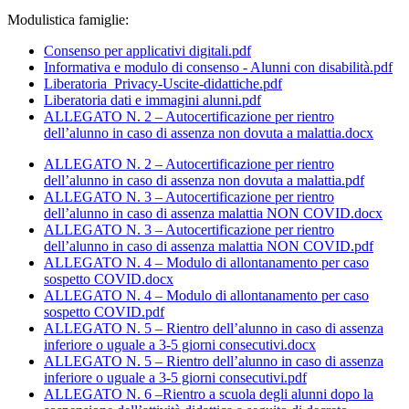
Modulistica famiglie:
Consenso per applicativi digitali.pdf
Informativa e modulo di consenso - Alunni con disabilità.pdf
Liberatoria_Privacy-Uscite-didattiche.pdf
Liberatoria dati e immagini alunni.pdf
ALLEGATO N. 2 – Autocertificazione per rientro
dell’alunno in caso di assenza non dovuta a malattia.docx
ALLEGATO N. 2 – Autocertificazione per rientro
dell’alunno in caso di assenza non dovuta a malattia.pdf
ALLEGATO N. 3 – Autocertificazione per rientro
dell’alunno in caso di assenza malattia NON COVID.docx
ALLEGATO N. 3 – Autocertificazione per rientro
dell’alunno in caso di assenza malattia NON COVID.pdf
ALLEGATO N. 4 – Modulo di allontanamento per caso
sospetto COVID.docx
ALLEGATO N. 4 – Modulo di allontanamento per caso
sospetto COVID.pdf
ALLEGATO N. 5 – Rientro dell’alunno in caso di assenza
inferiore o uguale a 3-5 giorni consecutivi.docx
ALLEGATO N. 5 – Rientro dell’alunno in caso di assenza
inferiore o uguale a 3-5 giorni consecutivi.pdf
ALLEGATO N. 6 –Rientro a scuola degli alunni dopo la